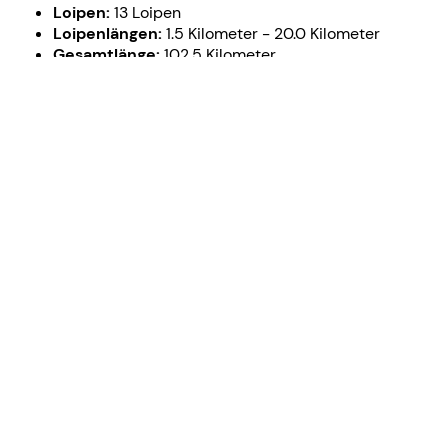
Loipen:
13 Loipen
Loipenlängen:
1.5 Kilometer - 20.0 Kilometer
Gesamtlänge:
102.5 Kilometer
Flutlichtloipe in Finsterau:
jeden Dienstag und
Donnerstag von 18 Uhr bis 20 Uhr
Sonstiges:
Skiverleih vor Ort (an den zwei
Haupteinstiegspunkten (Dreikönigsloipe und
Skistadion Finsterau) des Loipennetzes - ggf.
Gästeinformation kontaktieren)
TOURENVORSCHLAG AB FREYUNG ÜBER MAUTH
UND FINSTERAU BIS PHILIPSREUT BAYERISCHER
WALD
Teilstück der
Bayerwaldloipe: Mauth
(Dreikönigsloipe) bis
Mitterfirmiansreut (23
Kilometer-
mittelschwer bis
schwer) und
Philippsreut (ca. 6 km).