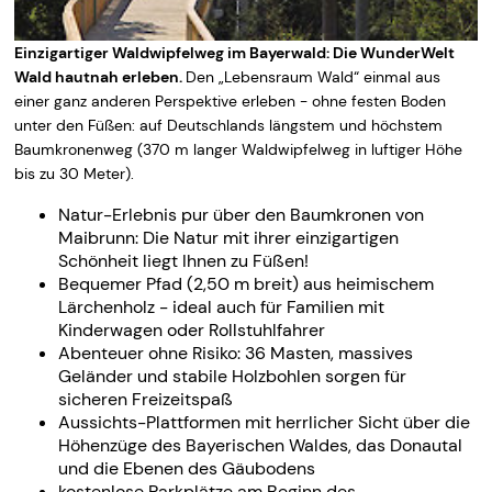
Einzigartiger Waldwipfelweg im Bayerwald: Die WunderWelt
Wald hautnah erleben.
Den „Lebensraum Wald“ einmal aus
einer ganz anderen Perspektive erleben - ohne festen Boden
unter den Füßen: auf Deutschlands längstem und höchstem
Baumkronenweg (370 m langer Waldwipfelweg in luftiger Höhe
bis zu 30 Meter).
Natur-Erlebnis pur über den Baumkronen von
Maibrunn: Die Natur mit ihrer einzigartigen
Schönheit liegt Ihnen zu Füßen!
Bequemer Pfad (2,50 m breit) aus heimischem
Lärchenholz - ideal auch für Familien mit
Kinderwagen oder Rollstuhlfahrer
Abenteuer ohne Risiko: 36 Masten, massives
Geländer und stabile Holzbohlen sorgen für
sicheren Freizeitspaß
Aussichts-Plattformen mit herrlicher Sicht über die
Höhenzüge des Bayerischen Waldes, das Donautal
und die Ebenen des Gäubodens
kostenlose Parkplätze am Beginn des