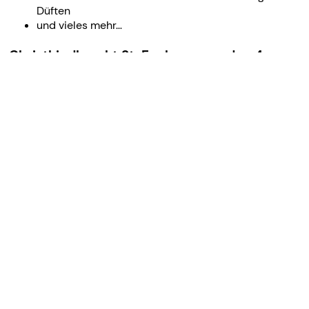
Düften
und vieles mehr…
Christkindlmarkt St. Englmar - an den 4
Adventswochenenden (Fr - So)
Winterstimmung und Lichterzauber auf Deutschlands längstem